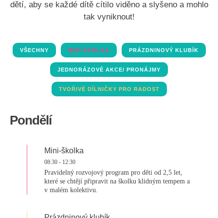
dětí, aby se každé dítě cítilo viděno a slyšeno a mohlo
tak vyniknout!
VŠECHNY
MINI-ŠKOLKA
PRÁZDNINOVÝ KLUBÍK
JEDNORÁZOVÉ AKCE/ PRONÁJMY
TVOŘIVÉ DÍLNIČKY PRO RADOST
Pondělí
Mini-školka
08:30
-
12:30
Pravidelný rozvojový program pro děti od 2,5 let,
které se chtějí připravit na školku klidným tempem a
v malém kolektivu.
Prázdninový klubík