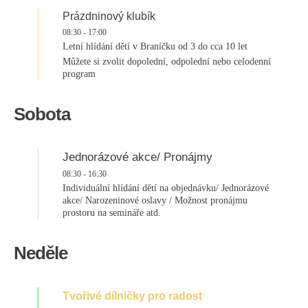
Prázdninový klubík
08:30
-
17:00
Letní hlídání dětí v Braníčku od 3 do cca 10 let
Můžete si zvolit dopolední, odpolední nebo celodenní
program
Sobota
Jednorázové akce/ Pronájmy
08:30
-
16:30
Individuální hlídání dětí na objednávku/ Jednorázové
akce/ Narozeninové oslavy / Možnost pronájmu
prostoru na semináře atd.
Neděle
Tvořivé dílničky pro radost