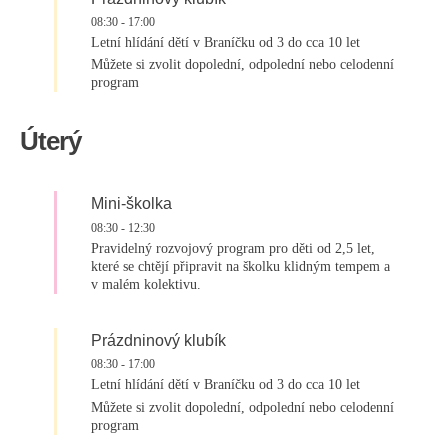
08:30
-
17:00
Letní hlídání dětí v Braníčku od 3 do cca 10 let
Můžete si zvolit dopolední, odpolední nebo celodenní
program
Úterý
Mini-školka
08:30
-
12:30
Pravidelný rozvojový program pro děti od 2,5 let,
které se chtějí připravit na školku klidným tempem a
v malém kolektivu.
Prázdninový klubík
08:30
-
17:00
Letní hlídání dětí v Braníčku od 3 do cca 10 let
Můžete si zvolit dopolední, odpolední nebo celodenní
program