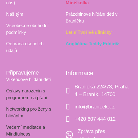
nás)
Miniškolka
Náš tým
Prázdninové hlídání dětí v
Braníčku
Všeobecné obchodní
podmínky
Letní Tvořivé dílničky
Ochrana osobních
Angličtina Teddy Eddie®
údajů
Připravujeme
Informace
Víkendové hlídání dětí
Branická 224/73, Praha
Oslavy narozenin s
4 – Braník, 14700
programem na přání
info@branicek.cz
Networking pro ženy s
hlídáním
+420 607 444 012
Večerní meditace a
Zpráva přes
Mindfulness