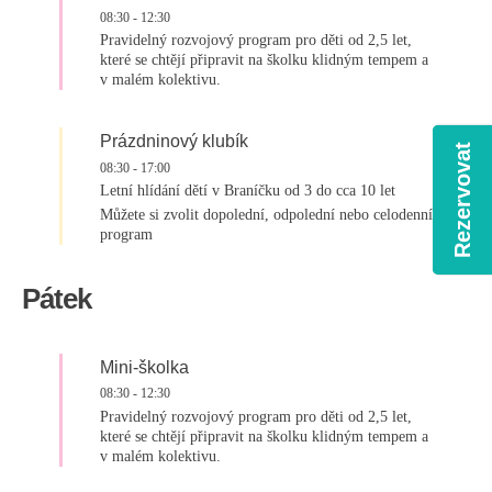
08:30
-
12:30
Pravidelný rozvojový program pro děti od 2,5 let,
které se chtějí připravit na školku klidným tempem a
v malém kolektivu.
Prázdninový klubík
Rezervovat
08:30
-
17:00
Letní hlídání dětí v Braníčku od 3 do cca 10 let
Můžete si zvolit dopolední, odpolední nebo celodenní
program
Pátek
Mini-školka
08:30
-
12:30
Pravidelný rozvojový program pro děti od 2,5 let,
které se chtějí připravit na školku klidným tempem a
v malém kolektivu.