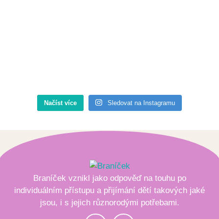
Načíst více
Sledovat na Instagramu
Braníček vznikl jako odpověď na touhu po
individuálním přístupu a přijímání dětí takových jaké
jsou, i s jejich různorodými potřebami.