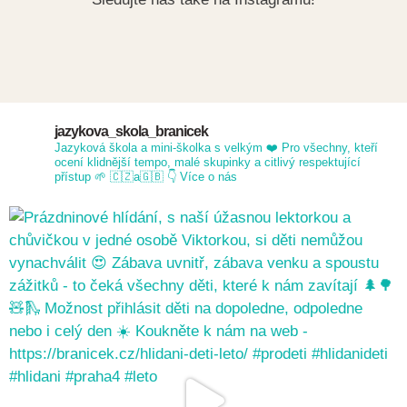
jazykova_skola_branicek
Jazyková škola a mini-školka s velkým ❤️
Pro všechny, kteří
ocení klidnější tempo, malé skupinky a citlivý respektující
přístup 🌱
🇨🇿a🇬🇧
👇 Více o nás