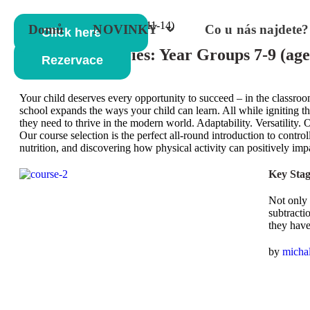
Home
/
Year Groups 7-9 (age 11-14)
Domů
NOVINKY
Co u nás najdete?
Click here
Course Categories:
Year Groups 7-9 (age
Rezervace
Your child deserves every opportunity to succeed – in the classroom
school expands the ways your child can learn. All while igniting the
they need to thrive in the modern world. Adaptability. Versatility
Our course selection is the perfect all-round introduction to contro
nutrition, and discovering how physical activity can positively imp
Key Stag
Not only 
subtracti
they hav
by 
micha