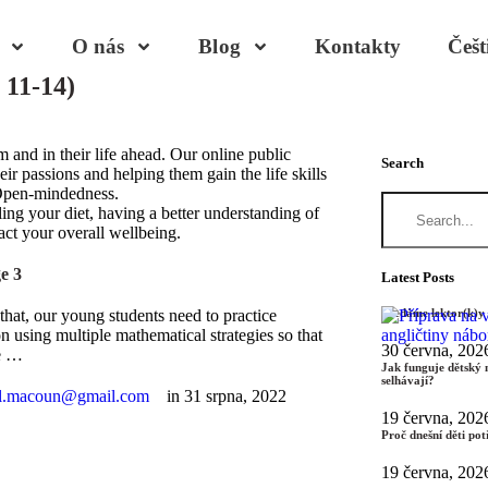
O nás
Blog
Kontakty
Češt
 11-14)
 and in their life ahead. Our online public
Search
ir passions and helping them gain the life skills
. Open-mindedness.
lling your diet, having a better understanding of
act your overall wellbeing.
e 3
Latest Posts
that, our young students need to practice
Hledáme lektor(k)y 
on using multiple mathematical strategies so that
30 června, 202
e …
Jak funguje dětský 
selhávají?
l.macoun@gmail.com
in 
31 srpna, 2022
19 června, 202
Proč dnešní děti pot
19 června, 202