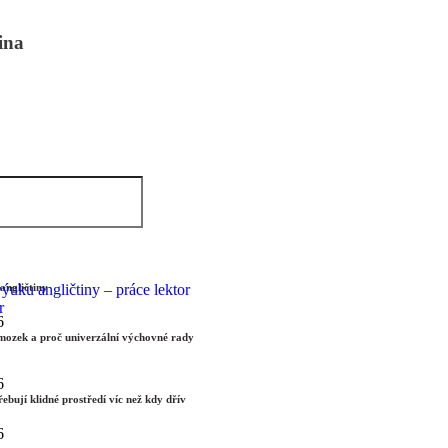
ina
angličtiny
6
mozek a proč univerzální výchovné rady
6
řebují klidné prostředí víc než kdy dřív
6