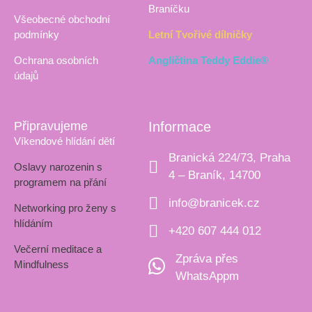
Braníčku
Všeobecné obchodní
podmínky
Letní Tvořivé dílničky
Ochrana osobních
Angličtina Teddy Eddie®
údajů
Připravujeme
Informace
Víkendové hlídání dětí
Branická 224/73, Praha
Oslavy narozenin s
4 – Braník, 14700
programem na přání
info@branicek.cz
Networking pro ženy s
hlídáním
+420 607 444 012
Večerní meditace a
Zpráva přes
Mindfulness
WhatsAppm